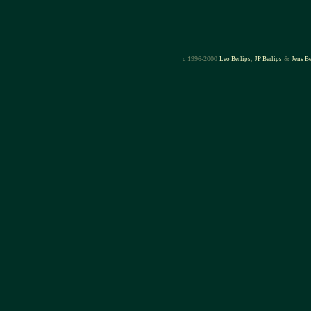
c 1996-2000
,
&
Leo Berlips
JP Berlips
Jens Be