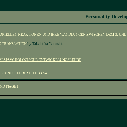
Personality Devel
TORIELLEN REAKTIONEN UND IHRE WANDLUNGEN ZWISCHEN DEM 3. UND 
E TRANSLATION
by Takahisha Yamashita
ALSPSYCHOLOGISCHE ENTWICKELUNGSLEHRE
ELUNGSLEHRE SEITE 33-54
ND PIAGET