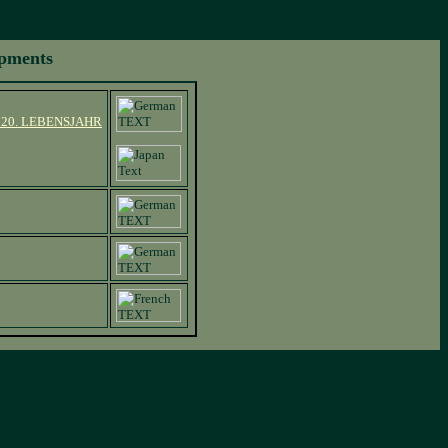
opments
20. LEBENSJAHR