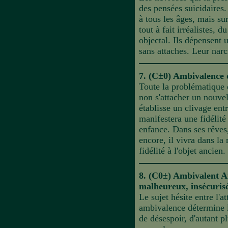
des pensées suicidaires.
à tous les âges, mais su
tout à fait irréalistes, 
objectal. Ils dépensent 
sans attaches. Leur narc
7. (C±0) Ambivalence 
Toute la problématique du
non s'attacher un nouvel 
établisse un clivage entr
manifestera une fidélité
enfance. Dans ses rêves,
encore, il vivra dans l
fidélité à l'objet ancien.
8. (C0±) Ambivalent 
malheureux, insécuris
Le sujet hésite entre l'
ambivalence détermine le
de désespoir, d'autant p