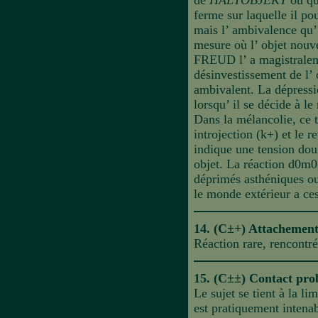
de
HALTOBJEKT
ou que
ferme sur laquelle il po
mais l’ ambivalence qu’ 
mesure où l’ objet nouv
FREUD l’ a magistraleme
désinvestissement de l’ 
ambivalent. La dépression
lorsqu’ il se décide à le
Dans la mélancolie, ce tr
introjection (k+) et le r
indique une tension doul
objet. La réaction d0m0,
déprimés asthéniques ou 
le monde extérieur a cess
14. (C±+) Attachement 
Réaction rare, rencontr
15. (C±±) Contact pro
Le sujet se tient à la li
est pratiquement intenab