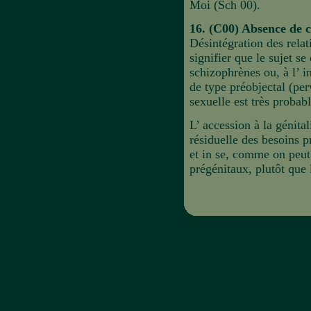
Moi (Sch 00).
16. (C00) Absence de c
Désintégration des relat
signifier que le sujet s
schizophrènes ou, à l’ in
de type préobjectal (pe
sexuelle est très probabl
L’ accession à la génital
résiduelle des besoins p
et in se, comme on peut 
prégénitaux, plutôt que l
