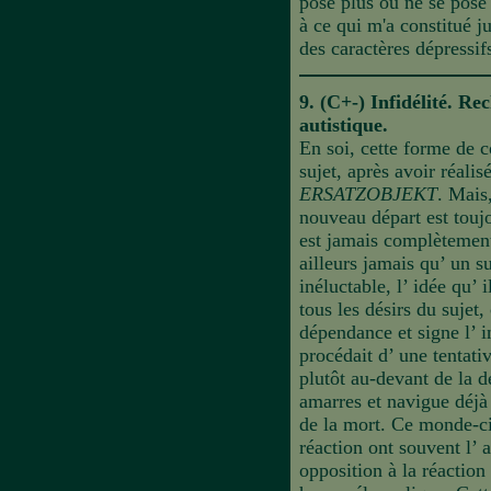
pose plus ou ne se pose
à ce qui m'a constitué j
des caractères dépressif
9. (C+-) Infidélité. Re
autistique.
En soi, cette forme de c
sujet, après avoir réalis
ERSATZOBJEKT
. Mais
nouveau départ est touj
est jamais complètement 
ailleurs jamais qu’ un su
inéluctable, l’ idée qu’
tous les désirs du sujet
dépendance et signe l’ i
procédait d’ une tentativ
plutôt au-devant de la d
amarres et navigue déjà
de la mort. Ce monde-ci 
réaction ont souvent l’ a
opposition à la réactio