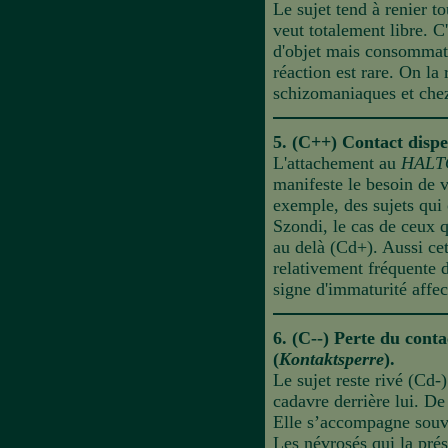
Le sujet tend à renier t
veut totalement libre. C
d'objet mais consommati
réaction est rare. On la
schizomaniaques et che
5. (C++) Contact dispe
L'attachement au
HALT
manifeste le
besoin de vi
exemple, des sujets qui o
Szondi, le cas de ceux q
au delà (Cd+). Aussi cet
relativement fréquente d
signe d'immaturité affec
6. (C--) Perte du contac
(
Kontaktsperre
).
Le sujet reste rivé (Cd-)
cadavre derrière lui. De 
Elle s’accompagne souve
Les névrosés qui la prés