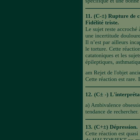
spécifique et une bonne 
11. (C-±) Rupture de 
Fidélité triste.
Le sujet reste accroché à
une incertitude douloure
Il n’est par ailleurs inc
le torture. Cette réacti
catatoniques et les suje
épileptiques, asthmatiqu
am Rejet de l'objet anc
Cette réaction est rare.
12. (C± -) L'interpréta
a) Ambivalence obs
essi
tendance de rechercher.
13. (C+±) Dépression.
Cette réaction est quasi