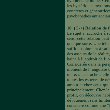
hypomélancolique. Cette
les hystériques mythom
concrètes et génératrice
psychopathes antisociau
10. (C-+) Relation de f
Le sujet s’ accroche à s
sens, cette relation peut
quelque sorte. Une telle 
suffit absolument à satisf
des assauts de la réalit
haine à l’ endroit de l’ 
Considérée dans la persp
moment de l’ angoisse du
mère, s’ accroche à ell
toutes les espèces de név
amour et chez ceux qui r
principalement. Chez le
profil, on découvre habi
dévouement sans limites
considéré comme une "bo