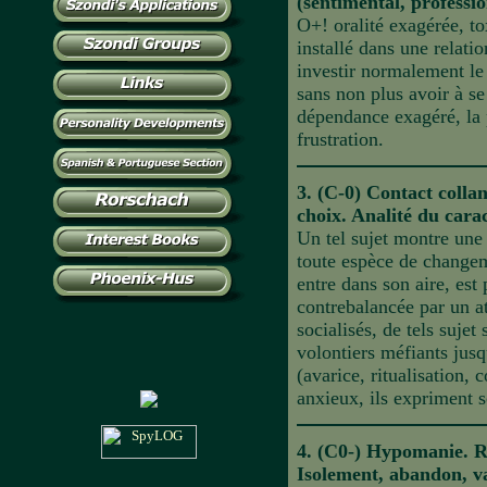
(sentimental, professio
O+! oralité exagérée, t
installé dans une relatio
investir normalement le
sans non plus avoir à se
dépendance exagéré, la p
frustration.
3. (C-0) Contact colla
choix. Analité du carac
Un tel sujet montre une 
toute espèce de changem
entre dans son aire, es
contrebalancée par un at
socialisés, de tels sujet
volontiers méfiants jusqu
(avarice, ritualisation, 
anxieux, ils expriment so
4. (C0-) Hypomanie. 
Isolement, abandon, 