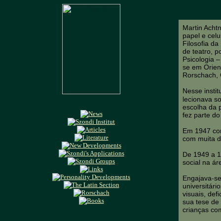
Martin Achtn
papel e cel
Filosofia d
de teatro, p
Psicologia 
se em Orient
Rorschach, 
Nesse insti
lecionava s
escolha da 
fez parte do
Em 1947 com
com muita d
De 1949 a 1
social na ár
Engajava-se
universitári
visuais, def
sua tese de
crianças co