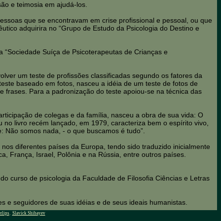
ão e teimosia em ajudá-los.
 pessoas que se encontravam em crise profissional e pessoal, ou que
êutico adquirira no “Grupo de Estudo da Psicologia do Destino e
a “Sociedade Suíça de Psicoterapeutas de Crianças e
lver um teste de profissões classificadas segundo os fatores da
este baseado em fotos, nasceu a idéia de um teste de fotos de
e frases. Para a padronização do teste apoiou-se na técnica das
ticipação de colegas e da família, nasceu a obra de sua vida: O
 no livro recém lançado, em 1979, caracteriza bem o espírito vivo,
te: Não somos nada, - o que buscamos é tudo”.
nos diferentes países da Europa, tendo sido traduzido inicialmente
, França, Israel, Polônia e na Rússia, entre outros países.
 do curso de psicologia da Faculdade de Filosofia Ciências e Letras
s e seguidores de suas idéias e de seus ideais humanistas.
,
rlips
Slavick Shibayev