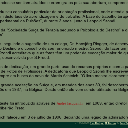
andos se sentiam atraídos e eram gratos pela sua abertura, compreens
u seu consultório particular de orientação profissional, onde atendia
m distúrbios de aprendizagem e do trabalho.
A base do trabalho terap
perimental da Pulsões”, durante 3 anos, junto a Leopold Szondi.
da “Sociedade Suíça de Terapia segundo a Psicologia do Destino” e d
s”.
, seguindo a sugestão de um colega, Dr. Hansjörg Ringger, de desenvo
do Destino e o conselho de seu renomado mestre, Szondi, de fazer um t
 Szondi acreditava que as fotos têm um poder de evocação maior do qu
, desenvolvida por S.Freud.
s de dedicação, em grande parte usando recursos próprios e com a par
de Fotos de Profissões. A dedicatória que Leopold Szondi lhe escreveu
empre em busca do novo de Martin Achtnich: “O livro mostra claramen
e grande aceitação na Suíça e, em meados dos anos 80, foi descoberto 
ês em 1987, na Bélgica. Desde então ele vem sendo utilizado na Bélgica
 teste foi introduzido através de
, em 1989, então diretor
André Jacquemin
ibeirão Preto.
nich faleceu em 3 de julho de 1996, deixando uma legião de admiradore
c 1996-2000
,
&
Leo Berlips
JP Berlips
Jens Be