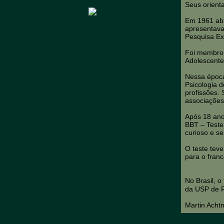
Seus orient
Em 1961 abri
apresentava
Pesquisa Ex
Foi membro 
Adolescente
Nessa época
Psicologia 
profissões.
associações
Após 18 ano
BBT – Teste 
curioso e s
O teste tev
para o franc
No Brasil, o
da USP de R
Martin Acht
