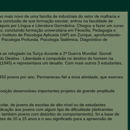
ho mais novo de uma família de industriais do setor de malharia e
 a conclusão de sua formação escolar, entrou na faculdade de
 depois por Língua e Literatura Germânica. Chegou a fazer um curso
so, concluindo formação universitária em Filosofia, Pedagogia e
Instituto de Psicologia Aplicada (IAP) em Zurique, aprofundando-
Psicologia Profunda, Psicologia Sistêmica, Diagnóstico de
a se refugiado na Suíça durante a 2ª Guerra Mundial. Szondi
ia do Destino - Liberdade e compulsão no destino do homem na
 (1945) e representava um desafio. Com mais outros 3 estudantes,
50 jovens por ano. Permaneceu fiel a essa atividade, que exerceu
 posição desenvolveu importantes projetos de grande amplitude
ar, de jovens de escolas de alto nível ou de estudantes
icação aos jovens com algum tipo de dificuldade (deficientes
cos e também jovens com distúrbio do comportamento), foi a base de
zes de 10 a 15 anos e o seu significado para a apreensão de