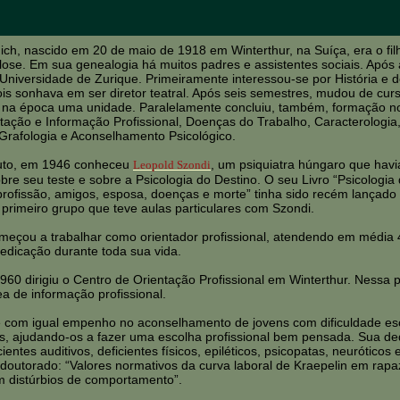
ich, nascido em 20 de maio de 1918 em Winterthur, na Suíça, era o fil
ulose. Em sua genealogia há muitos padres e assistentes sociais. Após
a Universidade de Zurique. Primeiramente interessou-se por História e
ois sonhava em ser diretor teatral. Após seis semestres, mudou de cur
– na época uma unidade. Paralelamente concluiu, também, formação no 
ação e Informação Profissional, Doenças do Trabalho, Caracterologia, 
Grafologia e Aconselhamento Psicológico.
tuto, em 1946 conheceu
, um psiquiatra húngaro que havi
Leopold Szondi
obre seu teste e sobre a Psicologia do Destino. O seu Livro “Psicolog
profissão, amigos, esposa, doenças e morte” tinha sido recém lançado
 primeiro grupo que teve aulas particulares com Szondi.
eçou a trabalhar como orientador profissional, atendendo em média 4
edicação durante toda sua vida.
960 dirigiu o Centro de Orientação Profissional em Winterthur. Nessa
ea de informação profissional.
 com igual empenho no aconselhamento de jovens com dificuldade escol
os, ajudando-os a fazer uma escolha profissional bem pensada. Sua ded
icientes auditivos, deficientes físicos, epiléticos, psicopatas, neuróti
 doutorado: “Valores normativos da curva laboral de Kraepelin em rapa
m distúrbios de comportamento”.